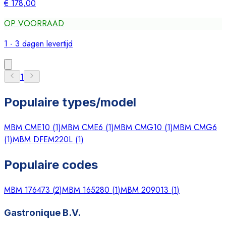
€ 178,00
OP VOORRAAD
1 - 3 dagen levertijd
1
Populaire types/model
MBM CME10
(
1
)
MBM CME6
(
1
)
MBM CMG10
(
1
)
MBM CMG6
(
1
)
MBM DFEM220L
(
1
)
Populaire codes
MBM 176473
(
2
)
MBM 165280
(
1
)
MBM 209013
(
1
)
Gastronique B.V.