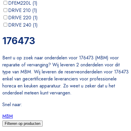
DFEM220L
(
1
)
DRIVE 210
(
1
)
DRIVE 220
(
1
)
DRIVE 240
(
1
)
FEM108EL
(
1
)
176473
FEM110
(
1
)
Bent u op zoek naar onderdelen voor 176473 (MBM) voor
reparatie of vervanging? Wij leveren 2 onderdelen voor dit
type van MBM. Wij leveren de reserveonderdelen voor 176473
enkel van gecertificeerde leveranciers voor professionele
horeca en keuken apparatuur. Zo weet u zeker dat u het
onderdeel meteen kunt vervangen.
Snel naar
:
MBM
Filteren op producten