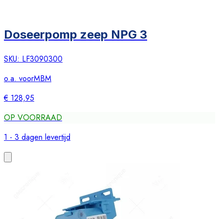
Doseerpomp zeep NPG 3
SKU:
LF3090300
o.a. voor
MBM
€ 128,95
OP VOORRAAD
1 - 3 dagen levertijd