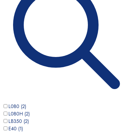
L080
(
2
)
L080H
(
2
)
LB350
(
2
)
E40
(
1
)