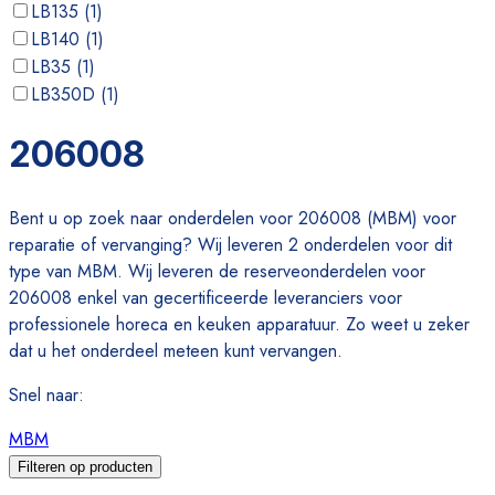
LB135
(
1
)
LB140
(
1
)
LB35
(
1
)
LB350D
(
1
)
LB355
(
1
)
206008
LB35C
(
1
)
Bent u op zoek naar onderdelen voor 206008 (MBM) voor
reparatie of vervanging? Wij leveren 2 onderdelen voor dit
type van MBM. Wij leveren de reserveonderdelen voor
206008 enkel van gecertificeerde leveranciers voor
professionele horeca en keuken apparatuur. Zo weet u zeker
dat u het onderdeel meteen kunt vervangen.
Snel naar
:
MBM
Filteren op producten