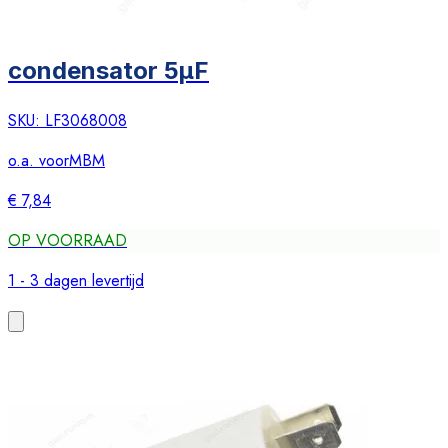
condensator 5µF
SKU:
LF3068008
o.a. voor
MBM
€ 7,84
OP VOORRAAD
1 - 3 dagen levertijd