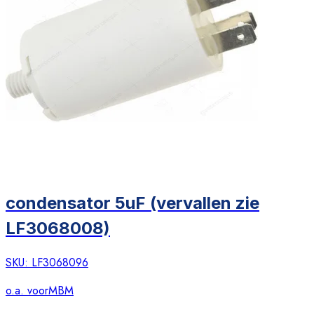
condensator 5uF (vervallen zie
LF3068008)
SKU:
LF3068096
o.a. voor
MBM