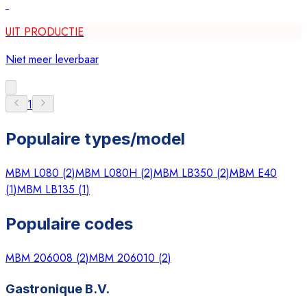
UIT PRODUCTIE
Niet meer leverbaar
1
Populaire types/model
MBM L080
(
2
)
MBM L080H
(
2
)
MBM LB350
(
2
)
MBM E40
(
1
)
MBM LB135
(
1
)
Populaire codes
MBM 206008
(
2
)
MBM 206010
(
2
)
Gastronique B.V.