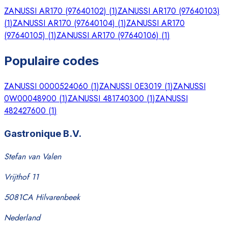
ZANUSSI AR170 (97640102)
(
1
)
ZANUSSI AR170 (97640103)
(
1
)
ZANUSSI AR170 (97640104)
(
1
)
ZANUSSI AR170
(97640105)
(
1
)
ZANUSSI AR170 (97640106)
(
1
)
Populaire codes
ZANUSSI 0000524060
(
1
)
ZANUSSI 0E3019
(
1
)
ZANUSSI
0W00048900
(
1
)
ZANUSSI 481740300
(
1
)
ZANUSSI
482427600
(
1
)
Gastronique B.V.
Stefan van Valen
Vrijthof 11
5081CA Hilvarenbeek
Nederland