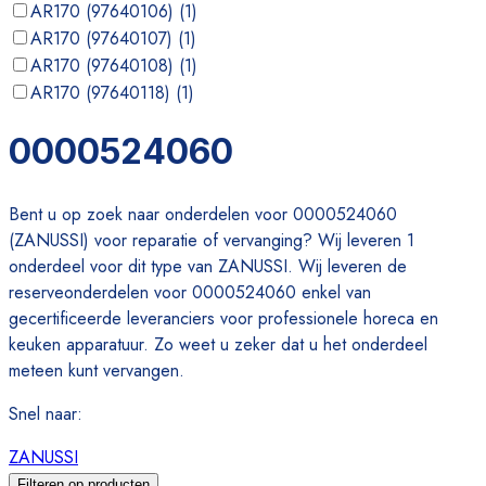
AR170 (97640106)
(
1
)
AR170 (97640107)
(
1
)
AR170 (97640108)
(
1
)
AR170 (97640118)
(
1
)
AR170 (97640131)
(
1
)
0000524060
AR170 (97640132)
(
1
)
Bent u op zoek naar onderdelen voor 0000524060
(ZANUSSI) voor reparatie of vervanging? Wij leveren 1
onderdeel voor dit type van ZANUSSI. Wij leveren de
reserveonderdelen voor 0000524060 enkel van
gecertificeerde leveranciers voor professionele horeca en
keuken apparatuur. Zo weet u zeker dat u het onderdeel
meteen kunt vervangen.
Snel naar
:
ZANUSSI
Filteren op producten