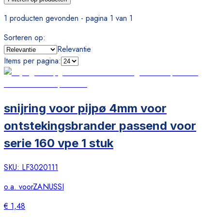
1 producten gevonden - pagina 1 van 1
Sorteren op
:
Relevantie
Items per pagina
:
snijring voor pijpø 4mm voor
ontstekingsbrander passend voor
serie 160 vpe 1 stuk
SKU:
LF3020111
o.a. voor
ZANUSSI
€ 1,48