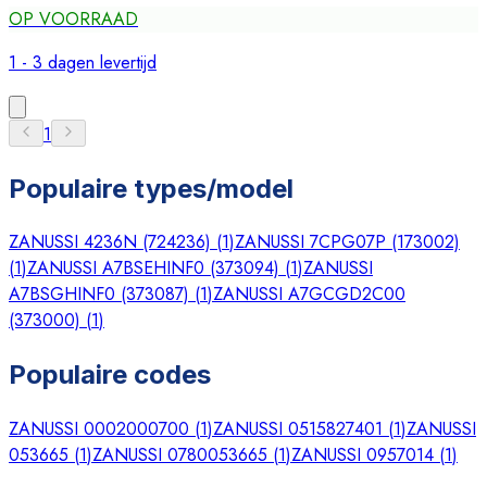
OP VOORRAAD
1 - 3 dagen levertijd
1
Populaire types/model
ZANUSSI 4236N (724236)
(
1
)
ZANUSSI 7CPG07P (173002)
(
1
)
ZANUSSI A7BSEHINF0 (373094)
(
1
)
ZANUSSI
A7BSGHINF0 (373087)
(
1
)
ZANUSSI A7GCGD2C00
(373000)
(
1
)
Populaire codes
ZANUSSI 0002000700
(
1
)
ZANUSSI 0515827401
(
1
)
ZANUSSI
053665
(
1
)
ZANUSSI 0780053665
(
1
)
ZANUSSI 0957014
(
1
)