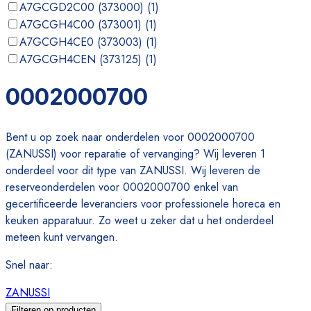
A7GCGD2C00 (373000)
(
1
)
A7GCGH4C00 (373001)
(
1
)
A7GCGH4CE0 (373003)
(
1
)
A7GCGH4CEN (373125)
(
1
)
A7GCGH4CG0 (373002)
(
1
)
0002000700
A7GCGH4CO0 (373178)
(
1
)
Bent u op zoek naar onderdelen voor 0002000700
(ZANUSSI) voor reparatie of vervanging? Wij leveren 1
onderdeel voor dit type van ZANUSSI. Wij leveren de
reserveonderdelen voor 0002000700 enkel van
gecertificeerde leveranciers voor professionele horeca en
keuken apparatuur. Zo weet u zeker dat u het onderdeel
meteen kunt vervangen.
Snel naar
:
ZANUSSI
Filteren op producten