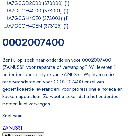
A7GCGD2C00 (373000)
(
1
)
A7GCGH4C00 (373001)
(
1
)
A7GCGH4CE0 (373003)
(
1
)
A7GCGH4CEN (373125)
(
1
)
A7GCGH4CG0 (373002)
(
1
)
0002007400
A7GCGH4CO0 (373178)
(
1
)
Bent u op zoek naar onderdelen voor 0002007400
(ZANUSSI) voor reparatie of vervanging? Wij leveren 1
onderdeel voor dit type van ZANUSSI. Wij leveren de
reserveonderdelen voor 0002007400 enkel van
gecertificeerde leveranciers voor professionele horeca en
keuken apparatuur. Zo weet u zeker dat u het onderdeel
meteen kunt vervangen.
Snel naar
:
ZANUSSI
Filteren op producten