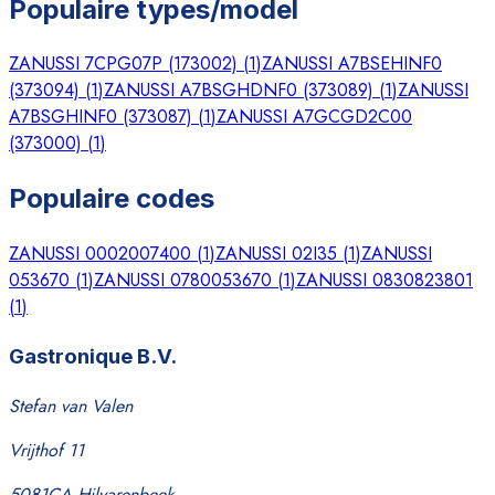
Populaire types/model
ZANUSSI 7CPG07P (173002)
(
1
)
ZANUSSI A7BSEHINF0
(373094)
(
1
)
ZANUSSI A7BSGHDNF0 (373089)
(
1
)
ZANUSSI
A7BSGHINF0 (373087)
(
1
)
ZANUSSI A7GCGD2C00
(373000)
(
1
)
Populaire codes
ZANUSSI 0002007400
(
1
)
ZANUSSI 02I35
(
1
)
ZANUSSI
053670
(
1
)
ZANUSSI 0780053670
(
1
)
ZANUSSI 0830823801
(
1
)
Gastronique B.V.
Stefan van Valen
Vrijthof 11
5081CA Hilvarenbeek