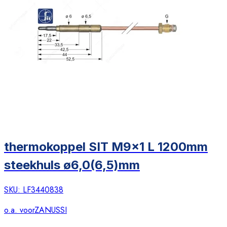
thermokoppel SIT M9x1 L 1200mm
steekhuls ø6,0(6,5)mm
SKU:
LF3440838
o.a. voor
ZANUSSI