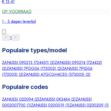
€ 13,41
OP VOORRAAD
1 - 3 dagen levertijd
1
Populaire types/model
ZANUSSI 090213 (724431)
(
2
)
ZANUSSI 090214 (724432)
(
2
)
ZANUSSI 7PDG06 (172002)
(
2
)
ZANUSSI 7PIG06
(172003)
(
2
)
ZANUSSI A7GCGH4CE0 (373003)
(
2
)
Populaire codes
ZANUSSI 020094
(
2
)
ZANUSSI 0K3464
(
2
)
ZANUSSI
0002007700
(
1
)
ZANUSSI 0200019
(
1
)
ZANUSSI 0200209
(
1
)