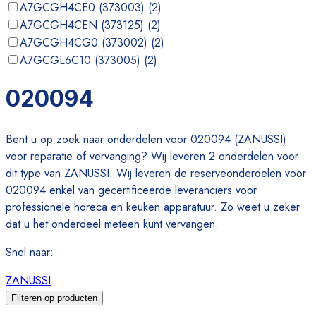
A7GCGH4CE0 (373003)
(
2
)
A7GCGH4CEN (373125)
(
2
)
A7GCGH4CG0 (373002)
(
2
)
A7GCGL6C10 (373005)
(
2
)
A7STGH1000 (373007)
(
2
)
020094
A7STGH10G0 (373008)
(
2
)
Bent u op zoek naar onderdelen voor 020094 (ZANUSSI)
voor reparatie of vervanging? Wij leveren 2 onderdelen voor
dit type van ZANUSSI. Wij leveren de reserveonderdelen voor
020094 enkel van gecertificeerde leveranciers voor
professionele horeca en keuken apparatuur. Zo weet u zeker
dat u het onderdeel meteen kunt vervangen.
Snel naar
:
ZANUSSI
Filteren op producten