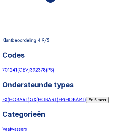
Klantbeoordeling 4.9/5
Codes
701241
(
GEV
)
392378
(
PS
)
Ondersteunde types
FX
(
HOBART
)
GX
(
HOBART
)
FP
(
HOBART
)
En 5 meer
Categorieën
Vaatwassers