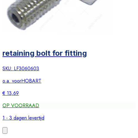
retaining bolt for fitting
SKU:
LF3060603
o.a. voor
HOBART
€ 13,69
OP VOORRAAD
1 - 3 dagen levertijd