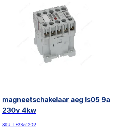
magneetschakelaar aeg ls05 9a
230v 4kw
SKU:
LF3351209