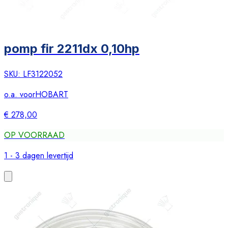
pomp fir 2211dx 0,10hp
SKU:
LF3122052
o.a. voor
HOBART
€ 278,00
OP VOORRAAD
1 - 3 dagen levertijd