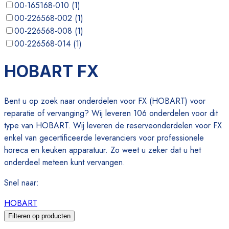
00-165168-010
(
1
)
00-226568-002
(
1
)
00-226568-008
(
1
)
00-226568-014
(
1
)
00-276903-017
(
1
)
HOBART FX
00-276903-021
(
1
)
Bent u op zoek naar onderdelen voor FX (HOBART) voor
reparatie of vervanging? Wij leveren 106 onderdelen voor dit
type van HOBART. Wij leveren de reserveonderdelen voor FX
enkel van gecertificeerde leveranciers voor professionele
horeca en keuken apparatuur. Zo weet u zeker dat u het
onderdeel meteen kunt vervangen.
Snel naar
:
HOBART
Filteren op producten