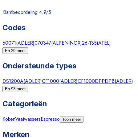
Klantbeoordeling 4.9/5
Codes
60071
(
ADLER
)
070347
(
ALPENINOX
)
26-135
(
ATEL
)
En 29 meer
Ondersteunde types
DS1200A
(
ADLER
)
CF1000
(
ADLER
)
CF1000DPPDPB
(
ADLER
)
En 93 meer
Categorieën
Koken
Vaatwassers
Espresso
Toon meer
Merken