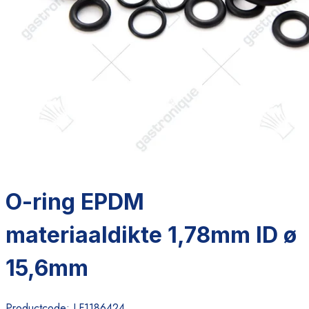
O-ring EPDM
materiaaldikte 1,78mm ID ø
15,6mm
Productcode:
LF1186424