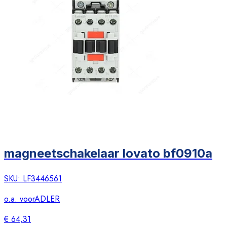
magneetschakelaar lovato bf0910a
SKU:
LF3446561
o.a. voor
ADLER
€ 64,31