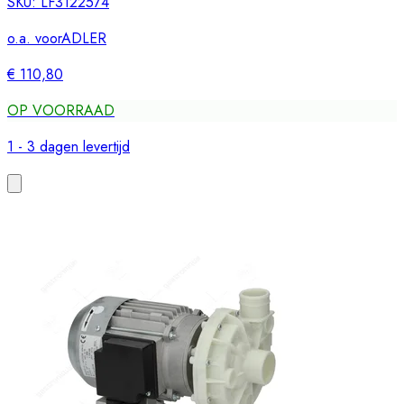
SKU:
LF3122574
o.a. voor
ADLER
€ 110,80
OP VOORRAAD
1 - 3 dagen levertijd