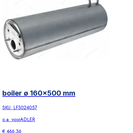
boiler ø 160x500 mm
SKU:
LF3024057
o.a. voor
ADLER
€ 466,36