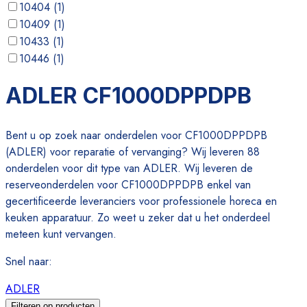
10404
(
1
)
10409
(
1
)
10433
(
1
)
10446
(
1
)
10469
(
1
)
ADLER CF1000DPPDPB
10503
(
1
)
Bent u op zoek naar onderdelen voor CF1000DPPDPB
(ADLER) voor reparatie of vervanging? Wij leveren 88
onderdelen voor dit type van ADLER. Wij leveren de
reserveonderdelen voor CF1000DPPDPB enkel van
gecertificeerde leveranciers voor professionele horeca en
keuken apparatuur. Zo weet u zeker dat u het onderdeel
meteen kunt vervangen.
Snel naar
:
ADLER
Filteren op producten