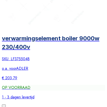
verwarmingselement boiler 9000w
230/400v
SKU:
LF3755048
o.a. voor
ADLER
€ 203,79
OP VOORRAAD
1 - 3 dagen levertijd