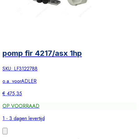
pomp fir 4217/asx 1hp
SKU:
LF3122788
o.a. voor
ADLER
€ 475,35
OP VOORRAAD
1 - 3 dagen levertijd