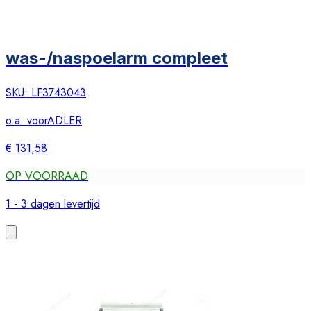
was-/naspoelarm compleet
SKU:
LF3743043
o.a. voor
ADLER
€ 131,58
OP VOORRAAD
1 - 3 dagen levertijd