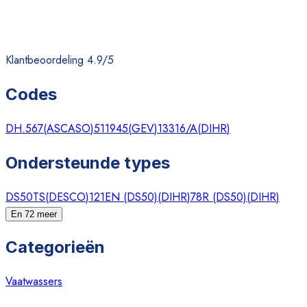
Klantbeoordeling 4.9/5
Codes
DH.567
(
ASCASO
)
511945
(
GEV
)
13316/A
(
DIHR
)
Ondersteunde types
DS50TS
(
DESCO
)
121EN (DS50)
(
DIHR
)
78R (DS50)
(
DIHR
)
En 72 meer
Categorieën
Vaatwassers