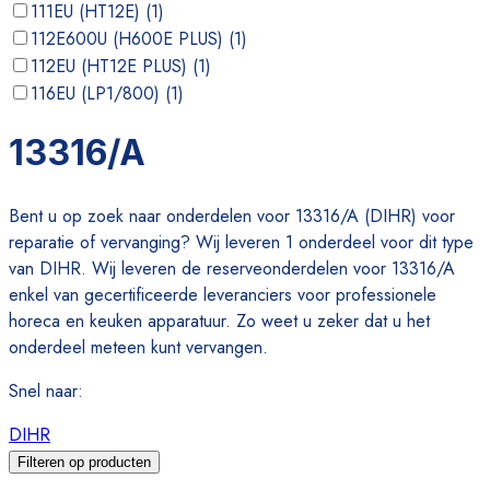
111EU (HT12E)
(
1
)
112E600U (H600E PLUS)
(
1
)
112EU (HT12E PLUS)
(
1
)
116EU (LP1/800)
(
1
)
121EN (DS50)
(
1
)
13316/A
122EU (ELECTRON600)
(
1
)
Bent u op zoek naar onderdelen voor 13316/A (DIHR) voor
reparatie of vervanging? Wij leveren 1 onderdeel voor dit type
van DIHR. Wij leveren de reserveonderdelen voor 13316/A
enkel van gecertificeerde leveranciers voor professionele
horeca en keuken apparatuur. Zo weet u zeker dat u het
onderdeel meteen kunt vervangen.
Snel naar
:
DIHR
Filteren op producten