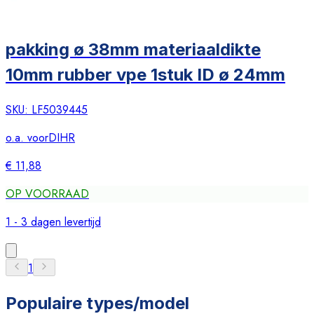
pakking ø 38mm materiaaldikte
10mm rubber vpe 1stuk ID ø 24mm
SKU:
LF5039445
o.a. voor
DIHR
€ 11,88
OP VOORRAAD
1 - 3 dagen levertijd
1
Populaire types/model