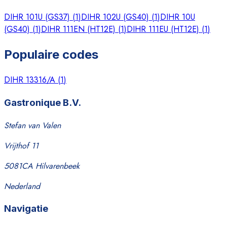
DIHR 101U (GS37)
(
1
)
DIHR 102U (GS40)
(
1
)
DIHR 10U
(GS40)
(
1
)
DIHR 111EN (HT12E)
(
1
)
DIHR 111EU (HT12E)
(
1
)
Populaire codes
DIHR 13316/A
(
1
)
Gastronique B.V.
Stefan van Valen
Vrijthof 11
5081CA Hilvarenbeek
Nederland
Navigatie