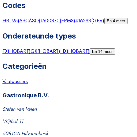
Codes
HB..95
(
ASCASO
)
1500870
(
EPMS
)
416293
(
GEV
)
En 4 meer
Ondersteunde types
FX
(
HOBART
)
GX
(
HOBART
)
HX
(
HOBART
)
En 14 meer
Categorieën
Vaatwassers
Gastronique B.V.
Stefan van Valen
Vrijthof 11
5081CA Hilvarenbeek