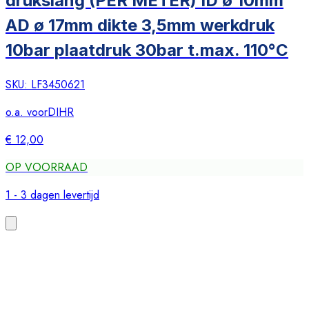
drukslang (PER METER) ID ø 10mm
AD ø 17mm dikte 3,5mm werkdruk
10bar plaatdruk 30bar t.max. 110°C
SKU:
LF3450621
o.a. voor
DIHR
€ 12,00
OP VOORRAAD
1 - 3 dagen levertijd