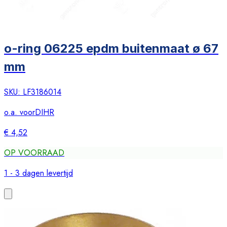
o-ring 06225 epdm buitenmaat ø 67
mm
SKU:
LF3186014
o.a. voor
DIHR
€ 4,52
OP VOORRAAD
1 - 3 dagen levertijd