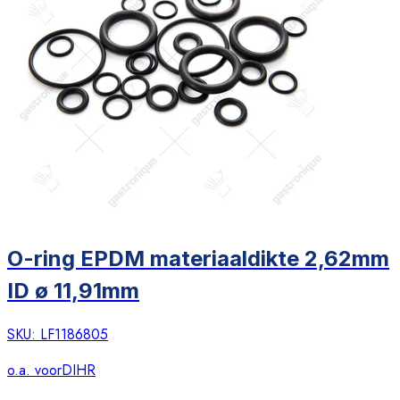
O-ring EPDM materiaaldikte 2,62mm
ID ø 11,91mm
SKU:
LF1186805
o.a. voor
DIHR