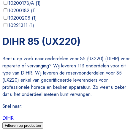
10200173/A
(
1
)
10200182
(
1
)
10200208
(
1
)
10221311
(
1
)
10501/C
(
1
)
DIHR 85 (UX220)
10600012
(
1
)
Bent u op zoek naar onderdelen voor 85 (UX220) (DIHR) voor
reparatie of vervanging? Wij leveren 113 onderdelen voor dit
type van DIHR. Wij leveren de reserveonderdelen voor 85
(UX220) enkel van gecertificeerde leveranciers voor
professionele horeca en keuken apparatuur. Zo weet u zeker
dat u het onderdeel meteen kunt vervangen.
Snel naar
:
DIHR
Filteren op producten