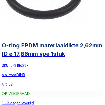
O-ring EPDM materiaaldikte 2,62mm
ID ø 17,86mm vpe 1stuk
SKU:
LF3186287
o.a. voor
DIHR
€ 3,32
OP VOORRAAD
1 - 3 dagen levertijd