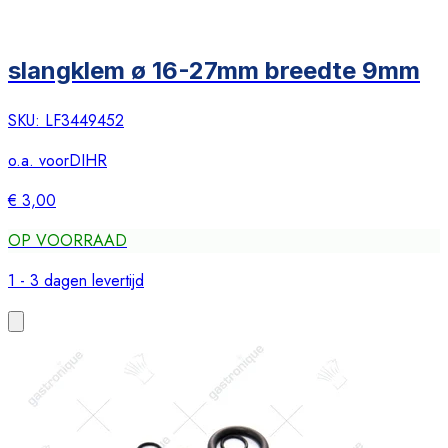
slangklem ø 16-27mm breedte 9mm
SKU:
LF3449452
o.a. voor
DIHR
€ 3,00
OP VOORRAAD
1 - 3 dagen levertijd