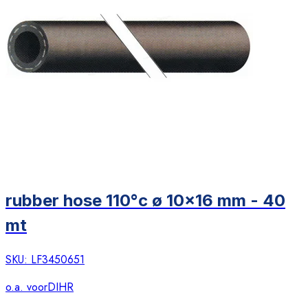
rubber hose 110°c ø 10x16 mm - 40
mt
SKU:
LF3450651
o.a. voor
DIHR