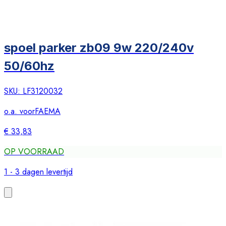
spoel parker zb09 9w 220/240v
50/60hz
SKU:
LF3120032
o.a. voor
FAEMA
€ 33,83
OP VOORRAAD
1 - 3 dagen levertijd