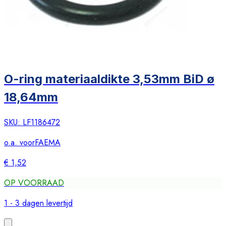
O-ring materiaaldikte 3,53mm BiD ø
18,64mm
SKU:
LF1186472
o.a. voor
FAEMA
€ 1,52
OP VOORRAAD
1 - 3 dagen levertijd