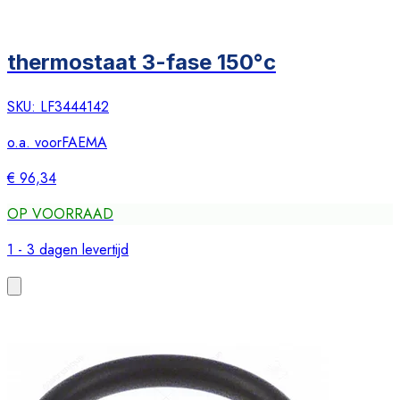
thermostaat 3-fase 150°c
SKU:
LF3444142
o.a. voor
FAEMA
€ 96,34
OP VOORRAAD
1 - 3 dagen levertijd