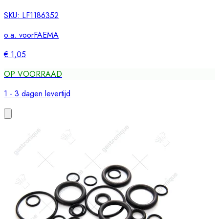
SKU:
LF1186352
o.a. voor
FAEMA
€ 1,05
OP VOORRAAD
1 - 3 dagen levertijd