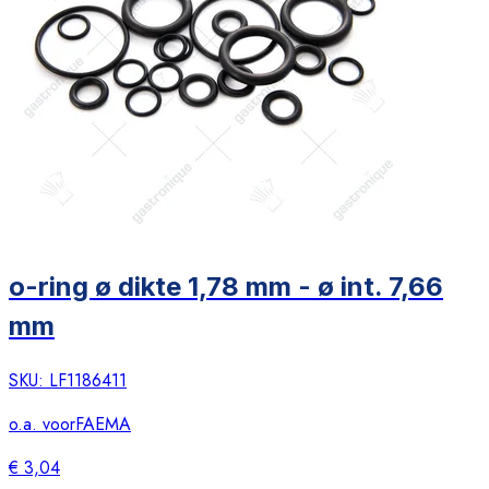
o-ring ø dikte 1,78 mm - ø int. 7,66
mm
SKU:
LF1186411
o.a. voor
FAEMA
€ 3,04