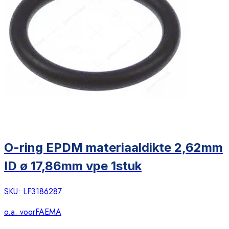
O-ring EPDM materiaaldikte 2,62mm
ID ø 17,86mm vpe 1stuk
SKU:
LF3186287
o.a. voor
FAEMA