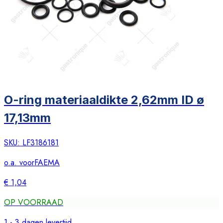
O-ring materiaaldikte 2,62mm ID ø
17,13mm
SKU:
LF3186181
o.a. voor
FAEMA
€ 1,04
OP VOORRAAD
1 - 3 dagen levertijd