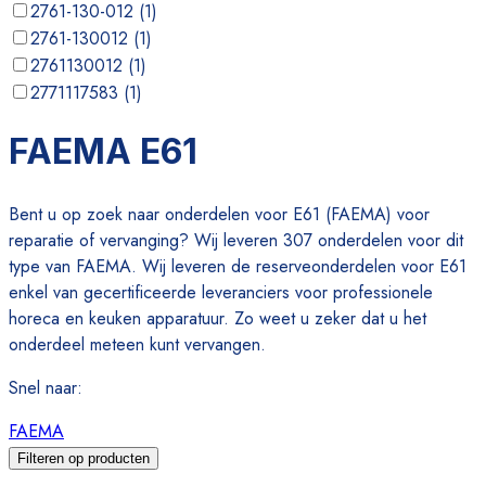
2761-130-012
(
1
)
2761-130012
(
1
)
2761130012
(
1
)
2771117583
(
1
)
3541-135 077
(
1
)
FAEMA E61
3541-135 078
(
1
)
Bent u op zoek naar onderdelen voor E61 (FAEMA) voor
reparatie of vervanging? Wij leveren 307 onderdelen voor dit
type van FAEMA. Wij leveren de reserveonderdelen voor E61
enkel van gecertificeerde leveranciers voor professionele
horeca en keuken apparatuur. Zo weet u zeker dat u het
onderdeel meteen kunt vervangen.
Snel naar
:
FAEMA
Filteren op producten