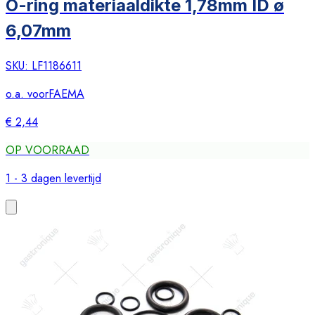
O-ring materiaaldikte 1,78mm ID ø
6,07mm
SKU:
LF1186611
o.a. voor
FAEMA
€ 2,44
OP VOORRAAD
1 - 3 dagen levertijd