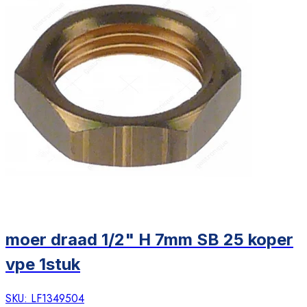
moer draad 1/2" H 7mm SB 25 koper
vpe 1stuk
SKU:
LF1349504