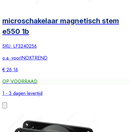
microschakelaar magnetisch stem
e550 1b
SKU:
LF3240256
o.a. voor
INOXTREND
€ 26,16
OP VOORRAAD
1 - 3 dagen levertijd