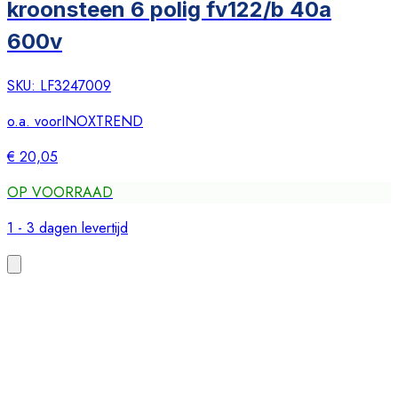
kroonsteen 6 polig fv122/b 40a
600v
SKU:
LF3247009
o.a. voor
INOXTREND
€ 20,05
OP VOORRAAD
1 - 3 dagen levertijd