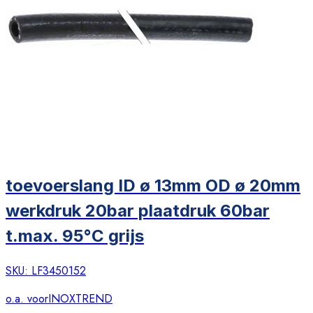
toevoerslang ID ø 13mm OD ø 20mm
werkdruk 20bar plaatdruk 60bar
t.max. 95°C grijs
SKU:
LF3450152
o.a. voor
INOXTREND