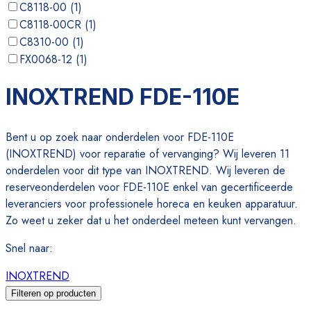
C8118-00
(
1
)
C8118-00CR
(
1
)
C8310-00
(
1
)
FX0068-12
(
1
)
FX0144-00
(
1
)
INOXTREND FDE-110E
HR-605
(
1
)
Bent u op zoek naar onderdelen voor FDE-110E
(INOXTREND) voor reparatie of vervanging? Wij leveren 11
onderdelen voor dit type van INOXTREND. Wij leveren de
reserveonderdelen voor FDE-110E enkel van gecertificeerde
leveranciers voor professionele horeca en keuken apparatuur.
Zo weet u zeker dat u het onderdeel meteen kunt vervangen.
Snel naar
:
INOXTREND
Filteren op producten