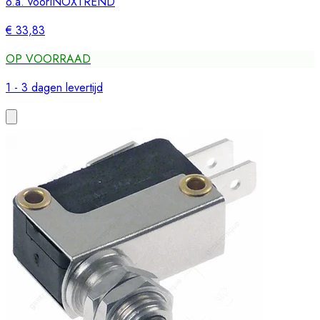
o.a. voor
INOXTREND
€ 33,83
OP VOORRAAD
1 - 3 dagen levertijd