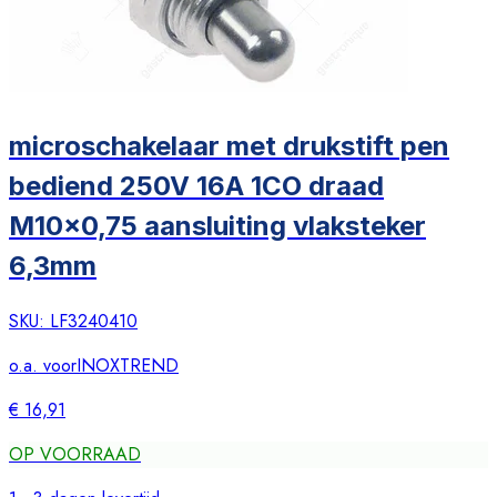
microschakelaar met drukstift pen
bediend 250V 16A 1CO draad
M10x0,75 aansluiting vlaksteker
6,3mm
SKU:
LF3240410
o.a. voor
INOXTREND
€ 16,91
OP VOORRAAD