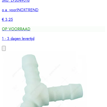
SKU:
LF3049016
o.a. voor
INOXTREND
€ 3,25
OP VOORRAAD
1 - 3 dagen levertijd