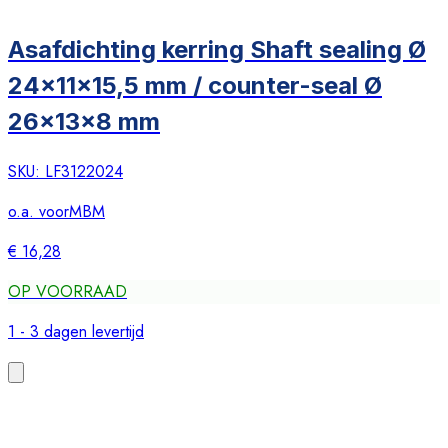
Asafdichting kerring Shaft sealing Ø
24x11x15,5 mm / counter-seal Ø
26x13x8 mm
SKU:
LF3122024
o.a. voor
MBM
€ 16,28
OP VOORRAAD
1 - 3 dagen levertijd