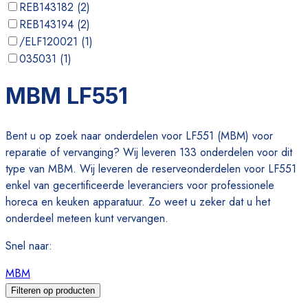
REB143182
(
2
)
REB143194
(
2
)
/ELF120021
(
1
)
035031
(
1
)
06140008
(
1
)
MBM LF551
06150001
(
1
)
Bent u op zoek naar onderdelen voor LF551 (MBM) voor
reparatie of vervanging? Wij leveren 133 onderdelen voor dit
type van MBM. Wij leveren de reserveonderdelen voor LF551
enkel van gecertificeerde leveranciers voor professionele
horeca en keuken apparatuur. Zo weet u zeker dat u het
onderdeel meteen kunt vervangen.
Snel naar
:
MBM
Filteren op producten