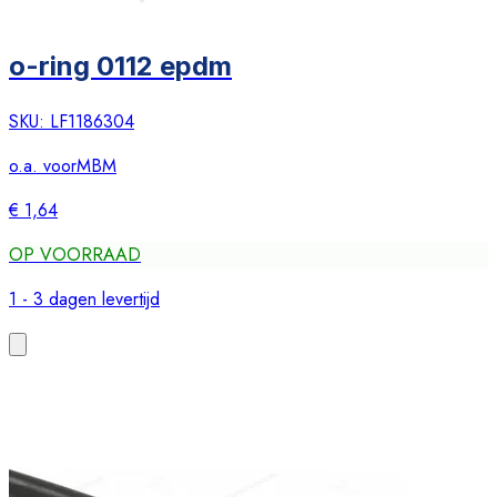
o-ring 0112 epdm
SKU:
LF1186304
o.a. voor
MBM
€ 1,64
OP VOORRAAD
1 - 3 dagen levertijd