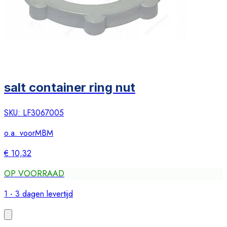
salt container ring nut
SKU:
LF3067005
o.a. voor
MBM
€ 10,32
OP VOORRAAD
1 - 3 dagen levertijd