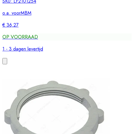
SKU:
LF2101254
o.a. voor
MBM
€ 36,27
OP VOORRAAD
1 - 3 dagen levertijd