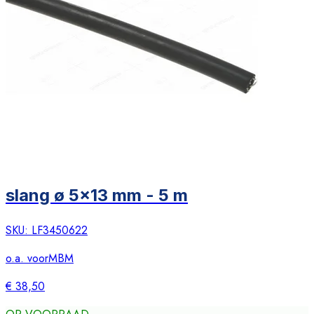
slang ø 5x13 mm - 5 m
SKU:
LF3450622
o.a. voor
MBM
€ 38,50