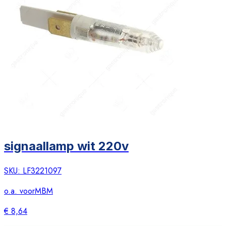
signaallamp wit 220v
SKU:
LF3221097
o.a. voor
MBM
€ 8,64