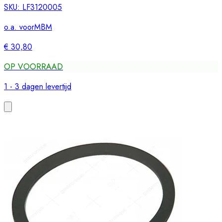
SKU:
LF3120005
o.a. voor
MBM
€ 30,80
OP VOORRAAD
1 - 3 dagen levertijd