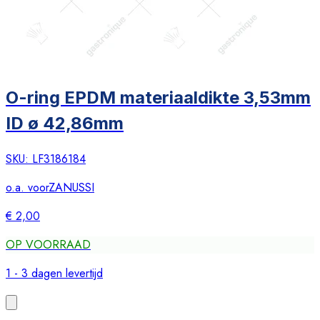
O-ring EPDM materiaaldikte 3,53mm
ID ø 42,86mm
SKU:
LF3186184
o.a. voor
ZANUSSI
€ 2,00
OP VOORRAAD
1 - 3 dagen levertijd