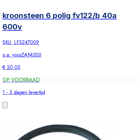
kroonsteen 6 polig fv122/b 40a
600v
SKU:
LF3247009
o.a. voor
ZANUSSI
€ 20,05
OP VOORRAAD
1 - 3 dagen levertijd