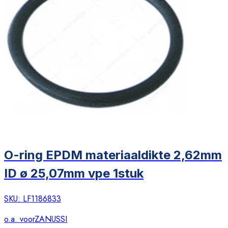
O-ring EPDM materiaaldikte 2,62mm
ID ø 25,07mm vpe 1stuk
SKU:
LF1186833
o.a. voor
ZANUSSI