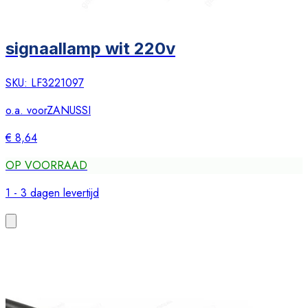
signaallamp wit 220v
SKU:
LF3221097
o.a. voor
ZANUSSI
€ 8,64
OP VOORRAAD
1 - 3 dagen levertijd