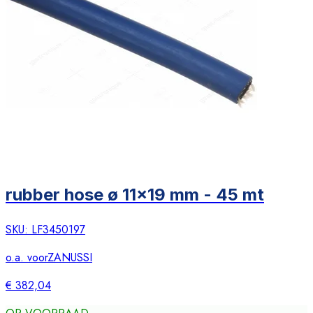
rubber hose ø 11x19 mm - 45 mt
SKU:
LF3450197
o.a. voor
ZANUSSI
€ 382,04