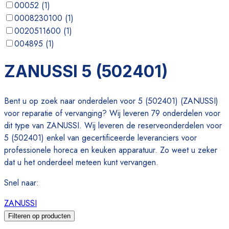
00052
(
1
)
0008230100
(
1
)
0020511600
(
1
)
004895
(
1
)
005420
(
1
)
ZANUSSI 5 (502401)
007019
(
1
)
Bent u op zoek naar onderdelen voor 5 (502401) (ZANUSSI)
voor reparatie of vervanging? Wij leveren 79 onderdelen voor
dit type van ZANUSSI. Wij leveren de reserveonderdelen voor
5 (502401) enkel van gecertificeerde leveranciers voor
professionele horeca en keuken apparatuur. Zo weet u zeker
dat u het onderdeel meteen kunt vervangen.
Snel naar
:
ZANUSSI
Filteren op producten