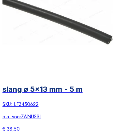
slang ø 5x13 mm - 5 m
SKU:
LF3450622
o.a. voor
ZANUSSI
€ 38,50