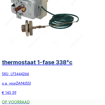
thermostaat 1-fase 338°c
SKU:
LF3444266
o.a. voor
ZANUSSI
€ 143,59
OP VOORRAAD