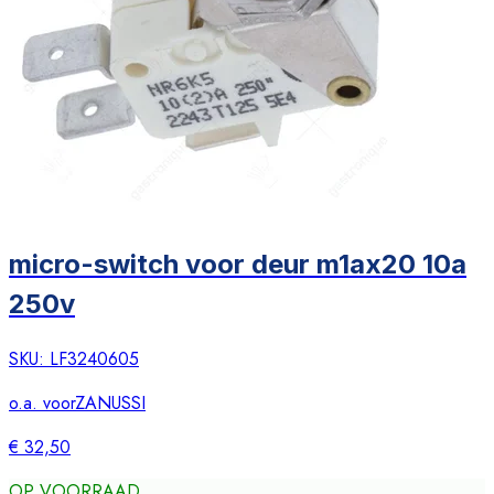
micro-switch voor deur m1ax20 10a
250v
SKU:
LF3240605
o.a. voor
ZANUSSI
€ 32,50
OP VOORRAAD