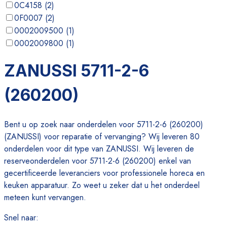
0C4158
(
2
)
0F0007
(
2
)
0002009500
(
1
)
0002009800
(
1
)
0005190500
(
1
)
ZANUSSI 5711-2-6
0019522100
(
1
)
(260200)
Bent u op zoek naar onderdelen voor 5711-2-6 (260200)
(ZANUSSI) voor reparatie of vervanging? Wij leveren 80
onderdelen voor dit type van ZANUSSI. Wij leveren de
reserveonderdelen voor 5711-2-6 (260200) enkel van
gecertificeerde leveranciers voor professionele horeca en
keuken apparatuur. Zo weet u zeker dat u het onderdeel
meteen kunt vervangen.
Snel naar
: