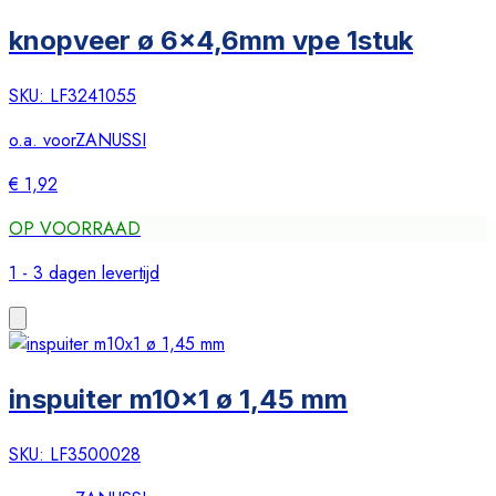
knopveer ø 6x4,6mm vpe 1stuk
SKU:
LF3241055
o.a. voor
ZANUSSI
€ 1,92
OP VOORRAAD
1 - 3 dagen levertijd
inspuiter m10x1 ø 1,45 mm
SKU:
LF3500028