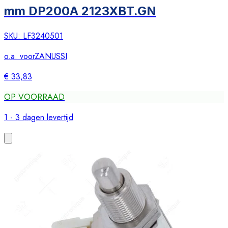
mm DP200A 2123XBT.GN
SKU:
LF3240501
o.a. voor
ZANUSSI
€ 33,83
OP VOORRAAD
1 - 3 dagen levertijd