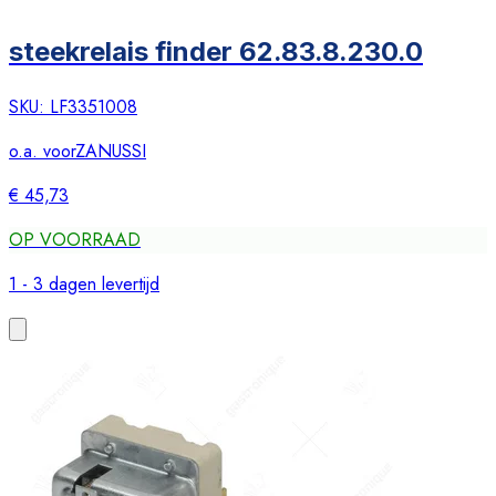
steekrelais finder 62.83.8.230.0
SKU:
LF3351008
o.a. voor
ZANUSSI
€ 45,73
OP VOORRAAD
1 - 3 dagen levertijd