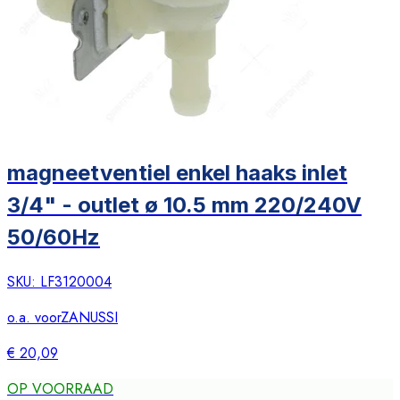
magneetventiel enkel haaks inlet
3/4" - outlet ø 10.5 mm 220/240V
50/60Hz
SKU:
LF3120004
o.a. voor
ZANUSSI
€ 20,09
OP VOORRAAD