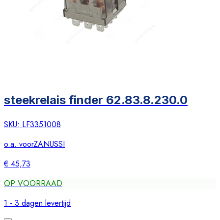
steekrelais finder 62.83.8.230.0
SKU:
LF3351008
o.a. voor
ZANUSSI
€ 45,73
OP VOORRAAD
1 - 3 dagen levertijd