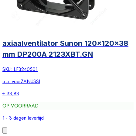
axiaalventilator Sunon 120x120x38
mm DP200A 2123XBT.GN
SKU:
LF3240501
o.a. voor
ZANUSSI
€ 33,83
OP VOORRAAD
1 - 3 dagen levertijd