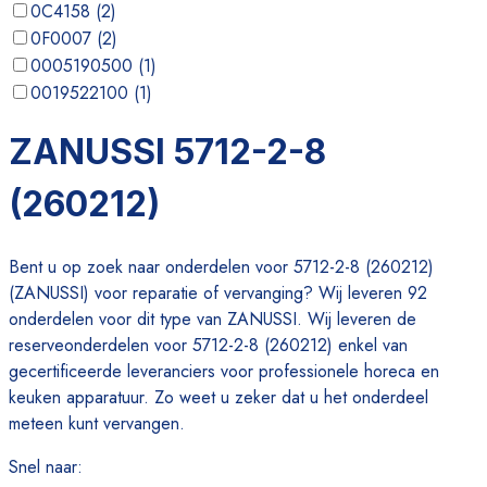
0C4158
(
2
)
0F0007
(
2
)
0005190500
(
1
)
0019522100
(
1
)
0020524700
(
1
)
ZANUSSI 5712-2-8
0020526400
(
1
)
(260212)
Bent u op zoek naar onderdelen voor 5712-2-8 (260212)
(ZANUSSI) voor reparatie of vervanging? Wij leveren 92
onderdelen voor dit type van ZANUSSI. Wij leveren de
reserveonderdelen voor 5712-2-8 (260212) enkel van
gecertificeerde leveranciers voor professionele horeca en
keuken apparatuur. Zo weet u zeker dat u het onderdeel
meteen kunt vervangen.
Snel naar
: