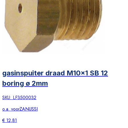
gasinspuiter draad M10x1 SB 12
boring ø 2mm
SKU:
LF3500032
o.a. voor
ZANUSSI
€ 12,81