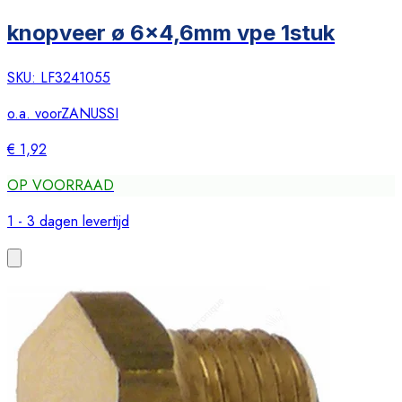
knopveer ø 6x4,6mm vpe 1stuk
SKU:
LF3241055
o.a. voor
ZANUSSI
€ 1,92
OP VOORRAAD
1 - 3 dagen levertijd