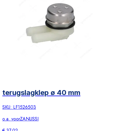
terugslagklep ø 40 mm
SKU:
LF1526503
o.a. voor
ZANUSSI
€ 37,02