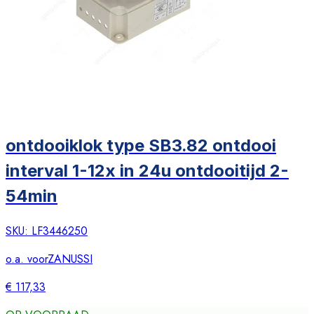
ontdooiklok type SB3.82 ontdooi
interval 1-12x in 24u ontdooitijd 2-
54min
SKU:
LF3446250
o.a. voor
ZANUSSI
€ 117,33