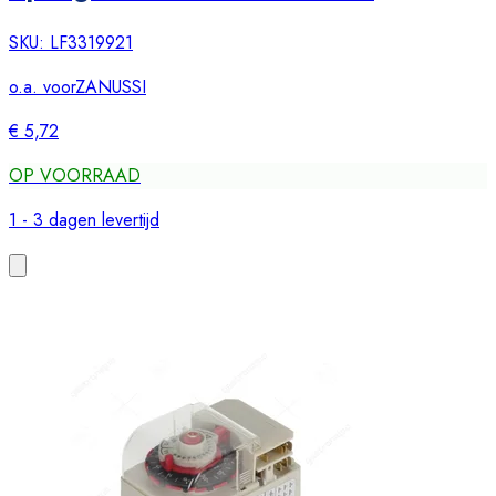
SKU:
LF3319921
o.a. voor
ZANUSSI
€ 5,72
OP VOORRAAD
1 - 3 dagen levertijd