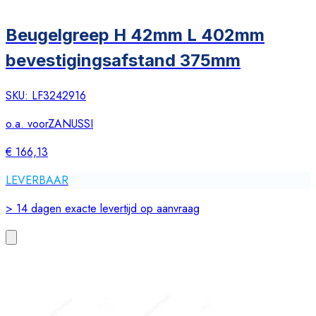
Beugelgreep H 42mm L 402mm
bevestigingsafstand 375mm
SKU:
LF3242916
o.a. voor
ZANUSSI
€ 166,13
LEVERBAAR
> 14 dagen exacte levertijd op aanvraag