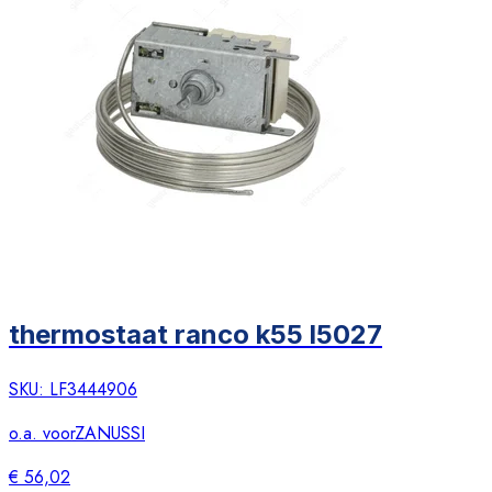
thermostaat ranco k55 l5027
SKU:
LF3444906
o.a. voor
ZANUSSI
€ 56,02