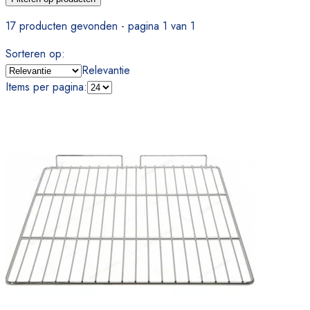
17 producten gevonden - pagina 1 van 1
Sorteren op
:
Relevantie
Items per pagina
: