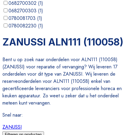
0682700302
(
1
)
0682700303
(
1
)
0780081703
(
1
)
0780082230
(
1
)
0780083050
(
1
)
ZANUSSI ALN111 (110058)
07800A8274
(
1
)
Bent u op zoek naar onderdelen voor ALN111 (110058)
(ZANUSSI) voor reparatie of vervanging? Wij leveren 17
onderdelen voor dit type van ZANUSSI. Wij leveren de
reserveonderdelen voor ALN111 (110058) enkel van
gecertificeerde leveranciers voor professionele horeca en
keuken apparatuur. Zo weet u zeker dat u het onderdeel
meteen kunt vervangen.
Snel naar
:
ZANUSSI
Filteren op producten