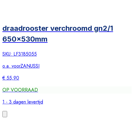
draadrooster verchroomd gn2/1
650x530mm
SKU:
LF3185055
o.a. voor
ZANUSSI
€ 55,90
OP VOORRAAD
1 - 3 dagen levertijd