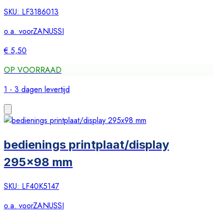
SKU:
LF3186013
o.a. voor
ZANUSSI
€ 5,50
OP VOORRAAD
1 - 3 dagen levertijd
bedienings printplaat/display
295x98 mm
SKU:
LF40K5147
o.a. voor
ZANUSSI