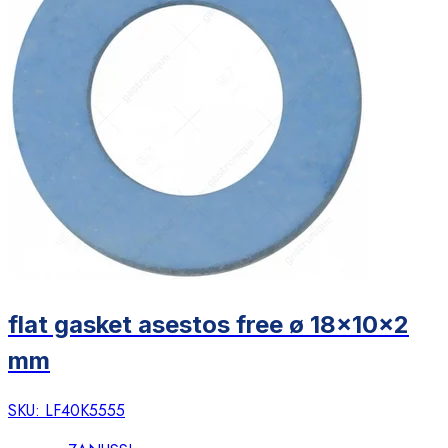
flat gasket asestos free ø 18x10x2
mm
SKU:
LF40K5555