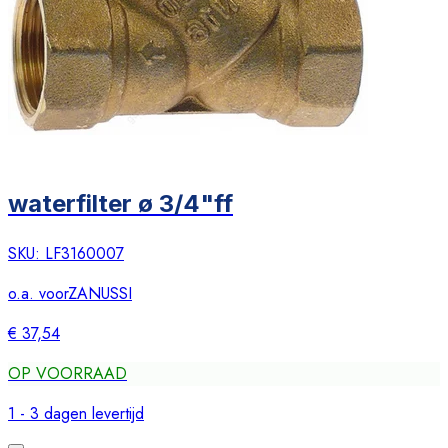
waterfilter ø 3/4"ff
SKU:
LF3160007
o.a. voor
ZANUSSI
€ 37,54
OP VOORRAAD
1 - 3 dagen levertijd