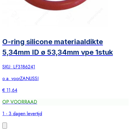
O-ring silicone materiaaldikte
5,34mm ID ø 53,34mm vpe 1stuk
SKU:
LF3186241
o.a. voor
ZANUSSI
€ 11,64
OP VOORRAAD
1 - 3 dagen levertijd