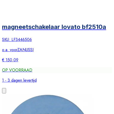
magneetschakelaar lovato bf2510a
SKU:
LF3446506
o.a. voor
ZANUSSI
€ 150,09
OP VOORRAAD
1 - 3 dagen levertijd