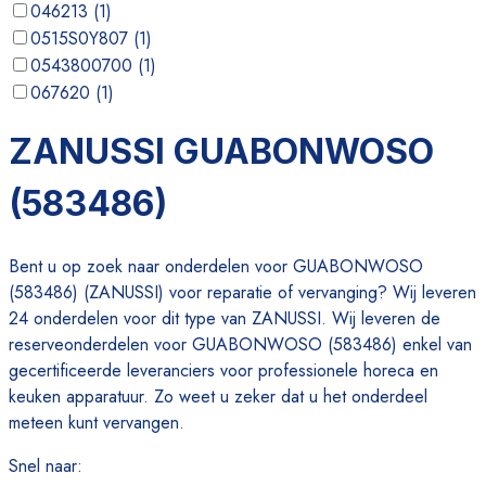
046213
(
1
)
0515S0Y807
(
1
)
0543800700
(
1
)
067620
(
1
)
069456
(
1
)
ZANUSSI GUABONWOSO
077011018761
(
1
)
(583486)
Bent u op zoek naar onderdelen voor GUABONWOSO
(583486) (ZANUSSI) voor reparatie of vervanging? Wij leveren
24 onderdelen voor dit type van ZANUSSI. Wij leveren de
reserveonderdelen voor GUABONWOSO (583486) enkel van
gecertificeerde leveranciers voor professionele horeca en
keuken apparatuur. Zo weet u zeker dat u het onderdeel
meteen kunt vervangen.
Snel naar
: