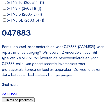
5717-3-10 (260314)
(
1
)
5717-3-7 (260311)
(
1
)
5717-3-8 (260312)
(
1
)
5717-3-8E (260313)
(
1
)
5717-3-8M (260315)
(
1
)
047883
5717-3-8M (260317)
(
1
)
Bent u op zoek naar onderdelen voor 047883 (ZANUSSI) voor
reparatie of vervanging? Wij leveren 2 onderdelen voor dit
type van ZANUSSI. Wij leveren de reserveonderdelen voor
047883 enkel van gecertificeerde leveranciers voor
professionele horeca en keuken apparatuur. Zo weet u zeker
dat u het onderdeel meteen kunt vervangen.
Snel naar
:
ZANUSSI
Filteren op producten