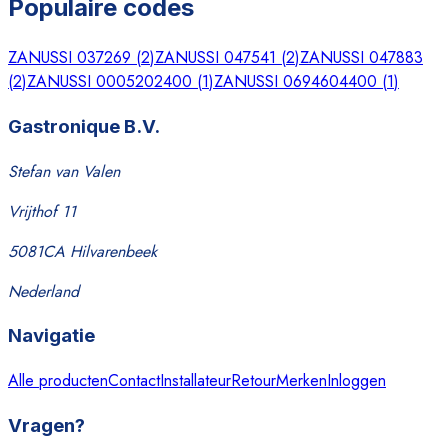
Populaire codes
ZANUSSI 037269
(
2
)
ZANUSSI 047541
(
2
)
ZANUSSI 047883
(
2
)
ZANUSSI 0005202400
(
1
)
ZANUSSI 0694604400
(
1
)
Gastronique B.V.
Stefan van Valen
Vrijthof 11
5081CA Hilvarenbeek
Nederland
Navigatie
Alle producten
Contact
Installateur
Retour
Merken
Inloggen
Vragen?