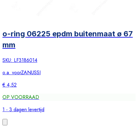
o-ring 06225 epdm buitenmaat ø 67
mm
SKU:
LF3186014
o.a. voor
ZANUSSI
€ 4,52
OP VOORRAAD
1 - 3 dagen levertijd