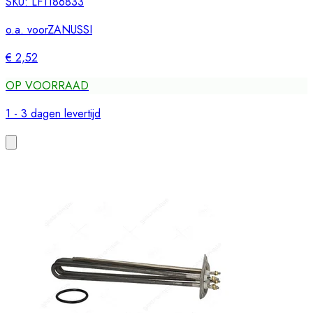
SKU:
LF1186833
o.a. voor
ZANUSSI
€ 2,52
OP VOORRAAD
1 - 3 dagen levertijd