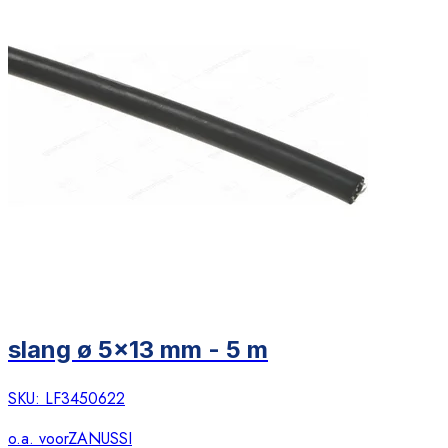
slang ø 5x13 mm - 5 m
SKU:
LF3450622
o.a. voor
ZANUSSI