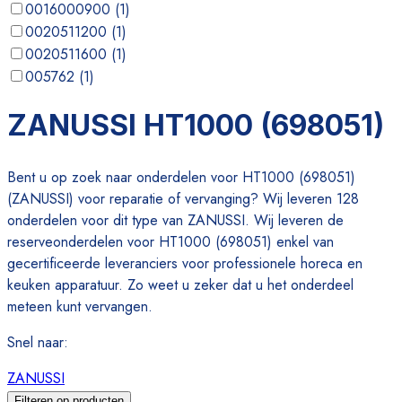
0016000900
(
1
)
0020511200
(
1
)
0020511600
(
1
)
005762
(
1
)
007019
(
1
)
ZANUSSI HT1000 (698051)
007029
(
1
)
Bent u op zoek naar onderdelen voor HT1000 (698051)
(ZANUSSI) voor reparatie of vervanging? Wij leveren 128
onderdelen voor dit type van ZANUSSI. Wij leveren de
reserveonderdelen voor HT1000 (698051) enkel van
gecertificeerde leveranciers voor professionele horeca en
keuken apparatuur. Zo weet u zeker dat u het onderdeel
meteen kunt vervangen.
Snel naar
:
ZANUSSI
Filteren op producten