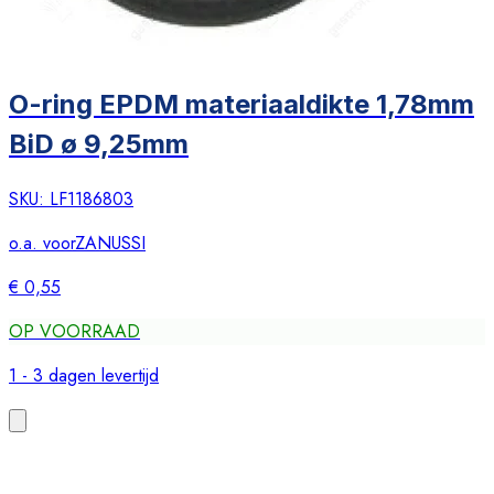
O-ring EPDM materiaaldikte 1,78mm
BiD ø 9,25mm
SKU:
LF1186803
o.a. voor
ZANUSSI
€ 0,55
OP VOORRAAD
1 - 3 dagen levertijd