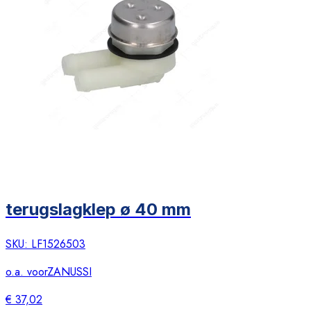
terugslagklep ø 40 mm
SKU:
LF1526503
o.a. voor
ZANUSSI
€ 37,02