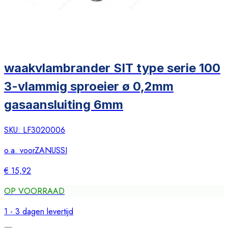
waakvlambrander SIT type serie 100
3-vlammig sproeier ø 0,2mm
gasaansluiting 6mm
SKU:
LF3020006
o.a. voor
ZANUSSI
€ 15,92
OP VOORRAAD
1 - 3 dagen levertijd