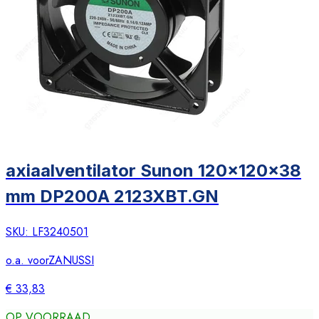
axiaalventilator Sunon 120x120x38
mm DP200A 2123XBT.GN
SKU:
LF3240501
o.a. voor
ZANUSSI
€ 33,83
OP VOORRAAD