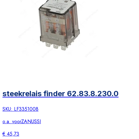
steekrelais finder 62.83.8.230.0
SKU:
LF3351008
o.a. voor
ZANUSSI
€ 45,73