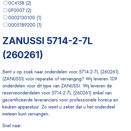
0C4158
(
2
)
0F0007
(
2
)
0002130100
(
1
)
0005189200
(
1
)
0005190500
(
1
)
ZANUSSI 5714-2-7L
0019522100
(
1
)
(260261)
Bent u op zoek naar onderdelen voor 5714-2-7L (260261)
(ZANUSSI) voor reparatie of vervanging? Wij leveren 109
onderdelen voor dit type van ZANUSSI. Wij leveren de
reserveonderdelen voor 5714-2-7L (260261) enkel van
gecertificeerde leveranciers voor professionele horeca en
keuken apparatuur. Zo weet u zeker dat u het onderdeel
meteen kunt vervangen.
Snel naar
: