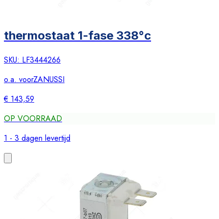
thermostaat 1-fase 338°c
SKU:
LF3444266
o.a. voor
ZANUSSI
€ 143,59
OP VOORRAAD
1 - 3 dagen levertijd