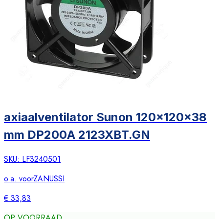
axiaalventilator Sunon 120x120x38
mm DP200A 2123XBT.GN
SKU:
LF3240501
o.a. voor
ZANUSSI
€ 33,83
OP VOORRAAD