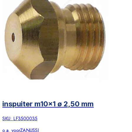
inspuiter m10x1 ø 2,50 mm
SKU:
LF3500035
o.a. voor
ZANUSSI