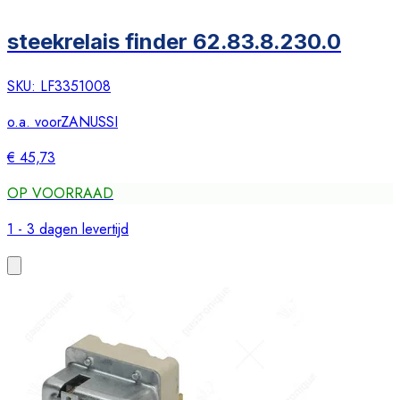
steekrelais finder 62.83.8.230.0
SKU:
LF3351008
o.a. voor
ZANUSSI
€ 45,73
OP VOORRAAD
1 - 3 dagen levertijd