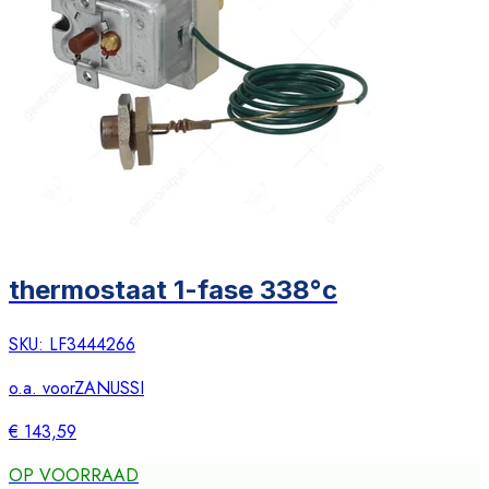
thermostaat 1-fase 338°c
SKU:
LF3444266
o.a. voor
ZANUSSI
€ 143,59
OP VOORRAAD