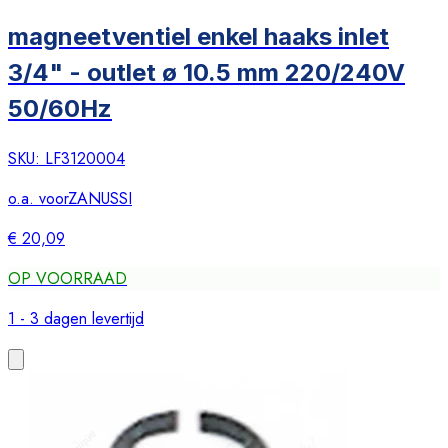
magneetventiel enkel haaks inlet
3/4" - outlet ø 10.5 mm 220/240V
50/60Hz
SKU:
LF3120004
o.a. voor
ZANUSSI
€ 20,09
OP VOORRAAD
1 - 3 dagen levertijd