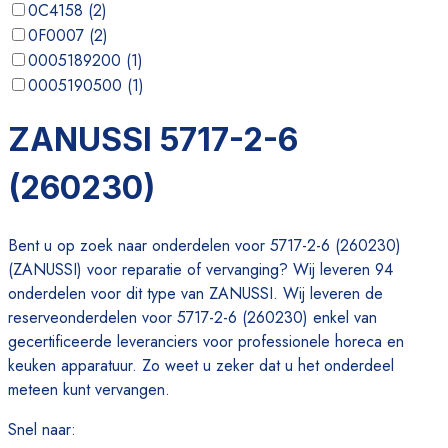
0C4158
(
2
)
0F0007
(
2
)
0005189200
(
1
)
0005190500
(
1
)
0019522100
(
1
)
ZANUSSI 5717-2-6
0020524700
(
1
)
(260230)
Bent u op zoek naar onderdelen voor 5717-2-6 (260230)
(ZANUSSI) voor reparatie of vervanging? Wij leveren 94
onderdelen voor dit type van ZANUSSI. Wij leveren de
reserveonderdelen voor 5717-2-6 (260230) enkel van
gecertificeerde leveranciers voor professionele horeca en
keuken apparatuur. Zo weet u zeker dat u het onderdeel
meteen kunt vervangen.
Snel naar
: