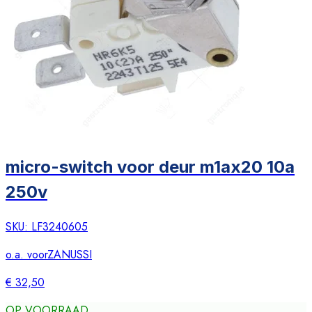
micro-switch voor deur m1ax20 10a
250v
SKU:
LF3240605
o.a. voor
ZANUSSI
€ 32,50
OP VOORRAAD