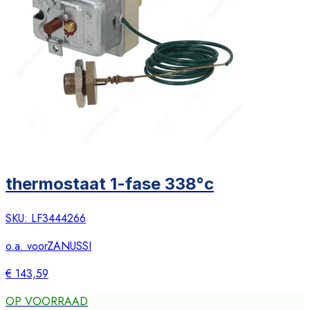
thermostaat 1-fase 338°c
SKU:
LF3444266
o.a. voor
ZANUSSI
€ 143,59
OP VOORRAAD