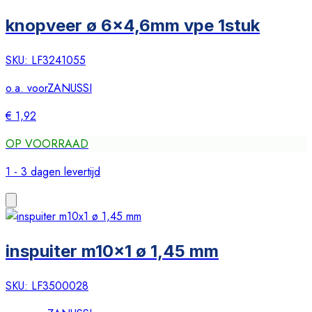
knopveer ø 6x4,6mm vpe 1stuk
SKU:
LF3241055
o.a. voor
ZANUSSI
€ 1,92
OP VOORRAAD
1 - 3 dagen levertijd
inspuiter m10x1 ø 1,45 mm
SKU:
LF3500028