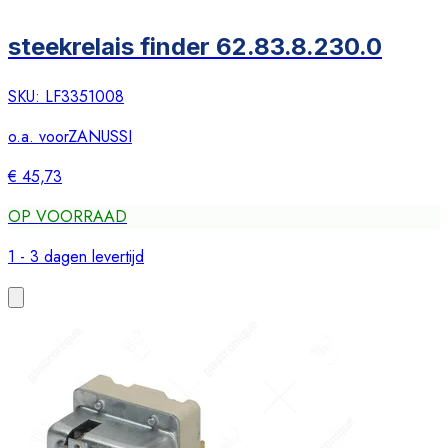
steekrelais finder 62.83.8.230.0
SKU:
LF3351008
o.a. voor
ZANUSSI
€ 45,73
OP VOORRAAD
1 - 3 dagen levertijd