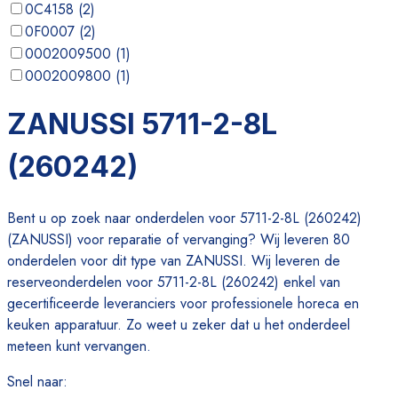
0C4158
(
2
)
0F0007
(
2
)
0002009500
(
1
)
0002009800
(
1
)
0005190500
(
1
)
ZANUSSI 5711-2-8L
0019522100
(
1
)
(260242)
Bent u op zoek naar onderdelen voor 5711-2-8L (260242)
(ZANUSSI) voor reparatie of vervanging? Wij leveren 80
onderdelen voor dit type van ZANUSSI. Wij leveren de
reserveonderdelen voor 5711-2-8L (260242) enkel van
gecertificeerde leveranciers voor professionele horeca en
keuken apparatuur. Zo weet u zeker dat u het onderdeel
meteen kunt vervangen.
Snel naar
: