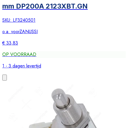
mm DP200A 2123XBT.GN
SKU:
LF3240501
o.a. voor
ZANUSSI
€ 33,83
OP VOORRAAD
1 - 3 dagen levertijd